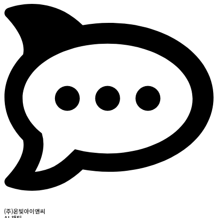
(주)온빛아이앤씨
AI 채팅