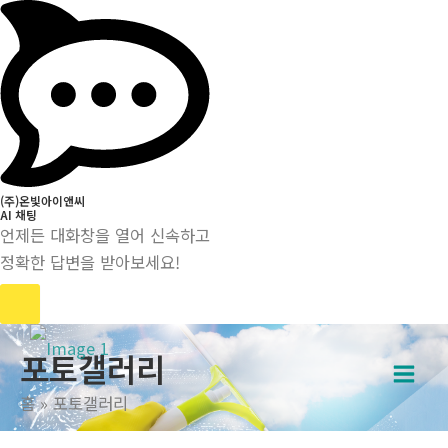
(주)온빛아이앤씨
AI 채팅
언제든 대화창을 열어 신속하고
정확한 답변을 받아보세요!
콘
포토갤러리
텐
Main
츠
홈
포토갤러리
로
Men
건