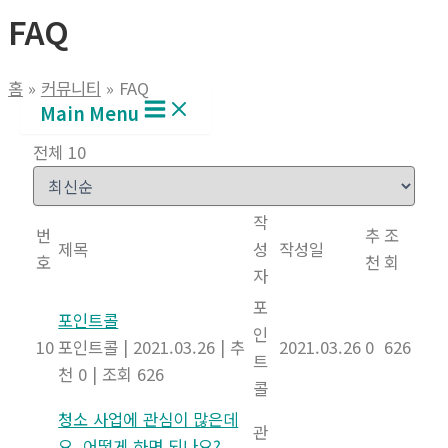
FAQ
홈
커뮤니티
FAQ
Main Menu
전체 10
작
번
추
조
제목
성
작성일
호
천
회
자
포
포인트콜
인
10
포인트콜
|
2021.03.26
|
추
2021.03.26
0
626
트
천 0
|
조회 626
콜
청소 사업에 관심이 많은데
관
요. 어떻게 하면 되나요?