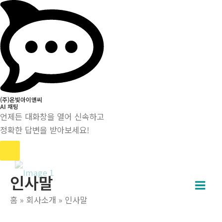
(주)온빛아이앤씨
AI 채팅
언제든 대화창을 열어 신속하고
정확한 답변을 받아보세요!
콘
인사말
텐
Main
츠
홈
회사소개
인사말
로
Men
건