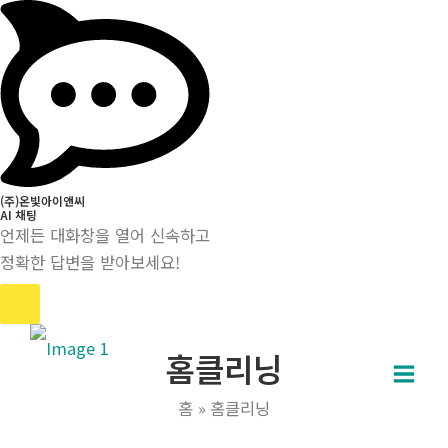
(주)온빛아이앤씨
AI 채팅
언제든 대화창을 열어 신속하고
정확한 답변을 받아보세요!
콘
홈클리닝
텐
Main
츠
홈
홈클리닝
로
Men
건