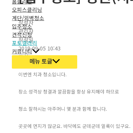
홈클리닝
오피스클리닝
계단/외벽청소
작성자
입주청소
관리자
견적신청
작성일
포토갤러리
2019-09-05 10:43
커뮤니티
조회
메뉴 토글
1748
이번엔 치과 청소입니다.
장소 성격상 청결과 깔끔함을 항상 유지해야 하므로
청소 잘하시는 아주머니 몇 분과 함께 합니다.
곳곳에 먼지가 많군요. 바닥에도 군데군데 얼룩이 있구요.