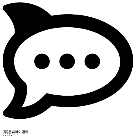
(주)온빛아이앤씨
AI 채팅