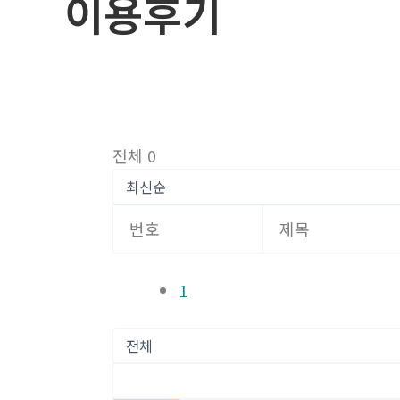
이용후기
로
건
너
뛰
기
전체 0
번호
제목
1