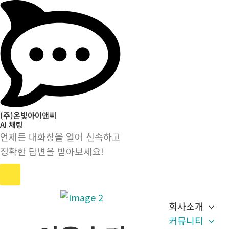
(주)온빛아이앤씨
AI 채팅
언제든 대화창을 열어 신속하고
정확한 답변을 받아보세요!
콘
회사소개
텐
커뮤니티
츠