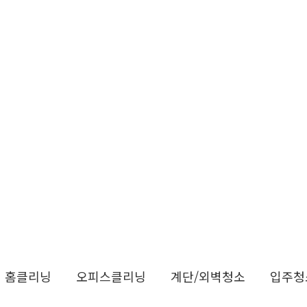
홈클리닝
오피스클리닝
계단/외벽청소
입주청