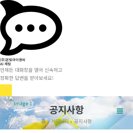
(주)온빛아이앤씨
AI 채팅
언제든 대화창을 열어 신속하고
정확한 답변을 받아보세요!
콘
공지사항
텐
Main
츠
홈
커뮤니티
공지사항
로
Men
건