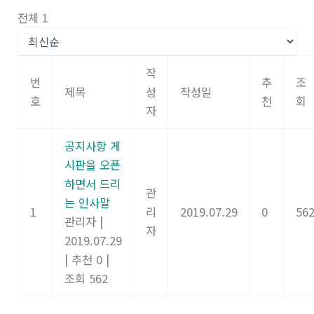
너
전체 1
뛰
기
작
번
추
조
제목
성
작성일
호
천
회
자
공지사항 게
시판을 오픈
하면서 드리
관
는 인사말
1
리
2019.07.29
0
56
관리자
|
자
2019.07.29
|
추천 0
|
조회 562