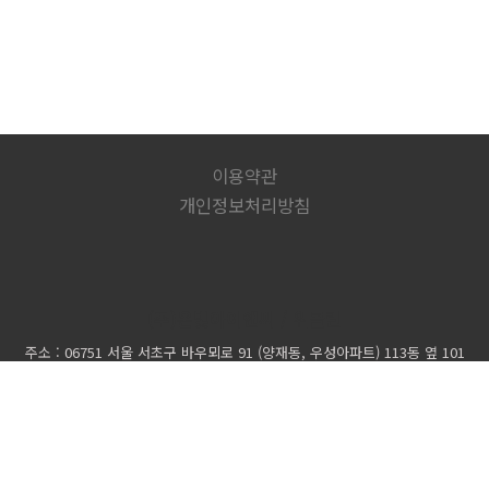
이용약관
개인정보처리방침
(주)온빛아이앤씨 / 위클린
주소 : 06751 서울 서초구 바우뫼로 91 (양재동, 우성아파트) 113동 옆 101
호
전화 : 02-575-6977 핸드폰 : 010-9041-6977 팩스 : 02-576-4015 대표자
: 조경준
(주)온빛아이앤씨
주소 : 경기 용인시 기흥구 강남서로 9 아카데미프라자 7층 703호