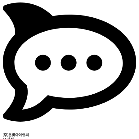
(주)온빛아이앤씨
AI 채팅